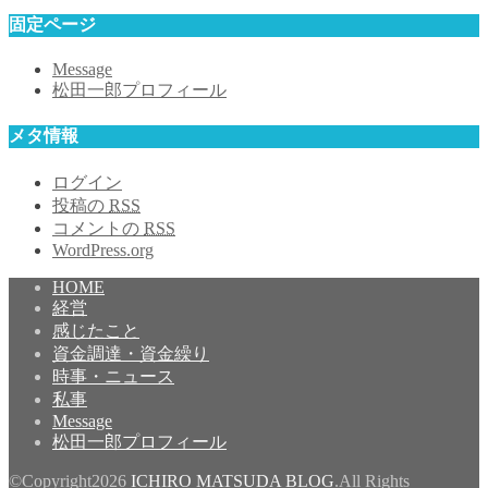
固定ページ
Message
松田一郎プロフィール
メタ情報
ログイン
投稿の
RSS
コメントの
RSS
WordPress.org
HOME
経営
感じたこと
資金調達・資金繰り
時事・ニュース
私事
Message
松田一郎プロフィール
©Copyright2026
ICHIRO MATSUDA BLOG
.All Rights