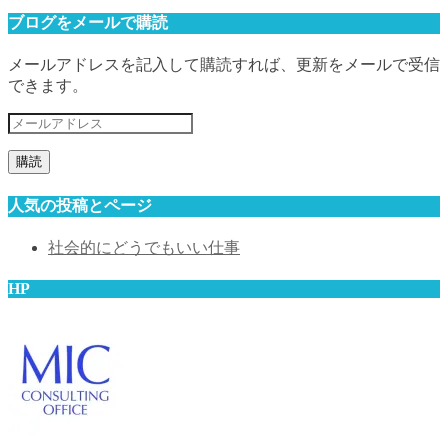
ブログをメールで購読
メールアドレスを記入して購読すれば、更新をメールで受信
できます。
メ
ー
ル
ア
人気の投稿とページ
ド
レ
社会的にどうでもいい仕事
ス
HP