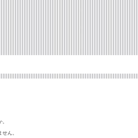
か。
ません。