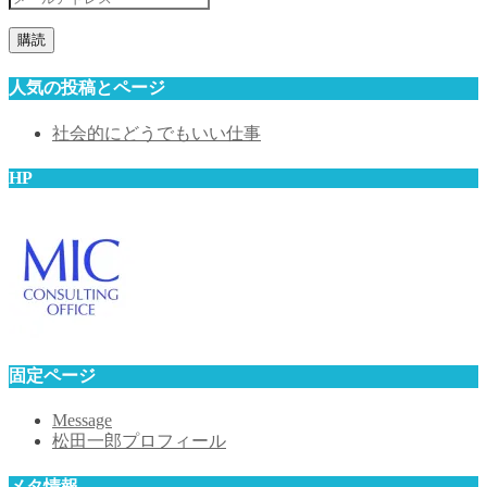
ー
ル
ア
人気の投稿とページ
ド
レ
社会的にどうでもいい仕事
ス
HP
固定ページ
Message
松田一郎プロフィール
メタ情報