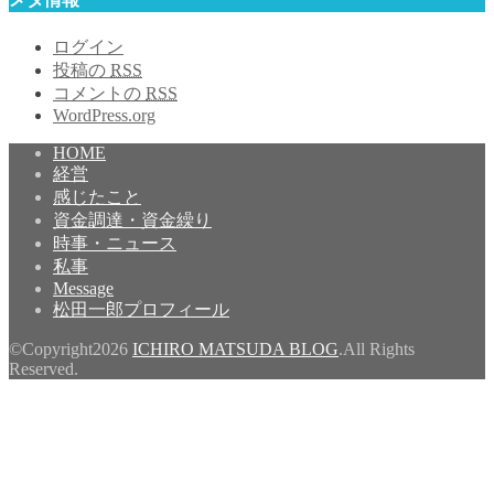
ログイン
投稿の
RSS
コメントの
RSS
WordPress.org
HOME
経営
感じたこと
資金調達・資金繰り
時事・ニュース
私事
Message
松田一郎プロフィール
©Copyright2026
ICHIRO MATSUDA BLOG
.All Rights
Reserved.