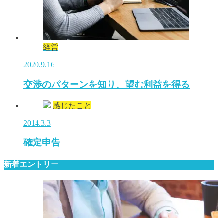
経営
2020.9.16
交渉のパターンを知り、望む利益を得る
感じたこと
2014.3.3
確定申告
新着エントリー