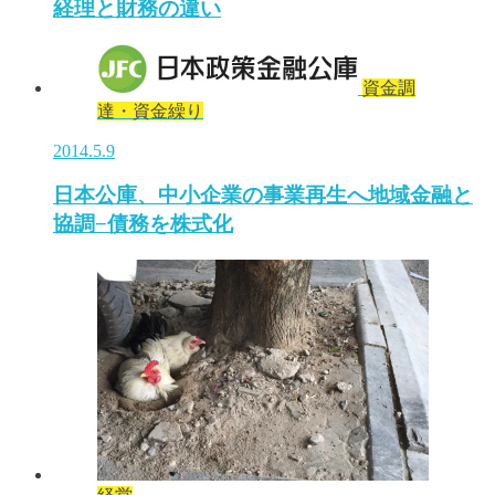
経理と財務の違い
資金調
達・資金繰り
2014.5.9
日本公庫、中小企業の事業再生へ地域金融と
協調−債務を株式化