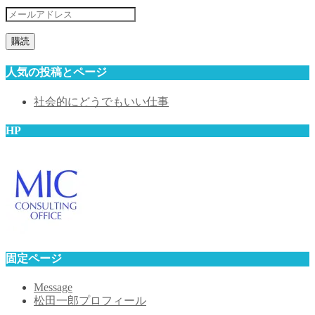
メ
ー
ル
ア
人気の投稿とページ
ド
レ
社会的にどうでもいい仕事
ス
HP
固定ページ
Message
松田一郎プロフィール